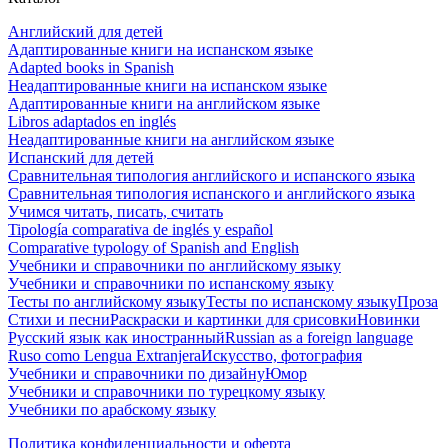
Английский для детей
Адаптированные книги на испанском языке
Adapted books in Spanish
Неадаптированные книги на испанском языке
Адаптированные книги на английском языке
Libros adaptados en inglés
Неадаптированные книги на английском языке
Испанский для детей
Сравнительная типология английского и испанского языка
Сравнительная типология испанского и английского языка
Учимся читать, писать, считать
Tipología comparativa de inglés y español
Comparative typology of Spanish and English
Учебники и справочники по английскому языку
Учебники и справочники по испанскому языку
Тесты по английскому языку
Тесты по испанскому языку
Проза
Стихи и песни
Раскраски и картинки для срисовки
Новинки
Русский язык как иностранный
Russian as a foreign language
Ruso como Lengua Extranjera
Искусство, фотография
Учебники и справочники по дизайну
Юмор
Учебники и справочники по турецкому языку
Учебники по арабскому языку
Политика конфиденциальности и оферта