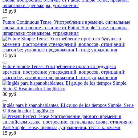
15 руб
Future Continuous Tense. Употребление времени, сигнальные
слова, построение, отличие от Future Simple Tense, правила,
шпаргалки-тренажеры, упражнения
15 руб
Future Simple Tense. Употребление простого будущего
времени, построение утверждений, вопросов, отрицаний;
глагол be; условные предложения 1 типа; упражнения
80 руб
Inglés para hispanohablantes. El grupo de los tiempos Simple. Serie
© Reanimador Lingüístico
15 руб