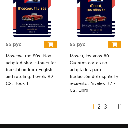
55 руб
55 руб
Moscow, the 80s. Non-
Moscú, los años 80.
adapted short stories for
Cuentos cortos no
translation from English
adaptados para
and retelling. Levels B2 -
traducción del español y
C2. Book 1
recuento. Niveles B2 -
C2. Libro 1
1
2
3
11
…