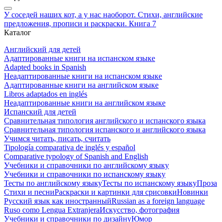
У соседей наших кот, а у нас наоборот. Стихи, английские
предложения, прописи и раскраски. Книга 7
Каталог
Английский для детей
Адаптированные книги на испанском языке
Adapted books in Spanish
Неадаптированные книги на испанском языке
Адаптированные книги на английском языке
Libros adaptados en inglés
Неадаптированные книги на английском языке
Испанский для детей
Сравнительная типология английского и испанского языка
Сравнительная типология испанского и английского языка
Учимся читать, писать, считать
Tipología comparativa de inglés y español
Comparative typology of Spanish and English
Учебники и справочники по английскому языку
Учебники и справочники по испанскому языку
Тесты по английскому языку
Тесты по испанскому языку
Проза
Стихи и песни
Раскраски и картинки для срисовки
Новинки
Русский язык как иностранный
Russian as a foreign language
Ruso como Lengua Extranjera
Искусство, фотография
Учебники и справочники по дизайну
Юмор