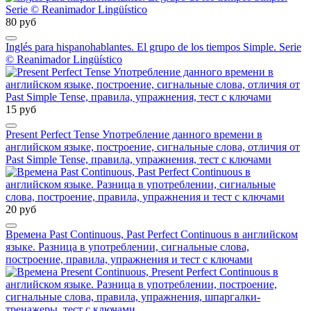
80 руб
Inglés para hispanohablantes. El grupo de los tiempos Simple. Serie
© Reanimador Lingüístico
15 руб
Present Perfect Tense Употребление данного времени в
английском языке, построение, сигнальные слова, отличия от
Past Simple Tense, правила, упражнения, тест с ключами
20 руб
Времена Past Continuous, Past Perfect Continuous в английском
языке. Разница в употреблении, сигнальные слова,
построение, правила, упражнения и тест с ключами