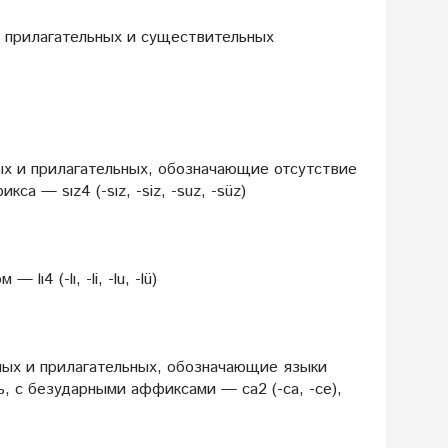
 прилагательных и существительных
ых и прилагательных, обозначающие отсутствие
а — sız4 (-sız, -siz, -suz, -süz)
4 (-lı, -li, -lu, -lü)
ных и прилагательных, обозначающие языки
 с безударными аффиксами — ca2 (-ca, -ce),