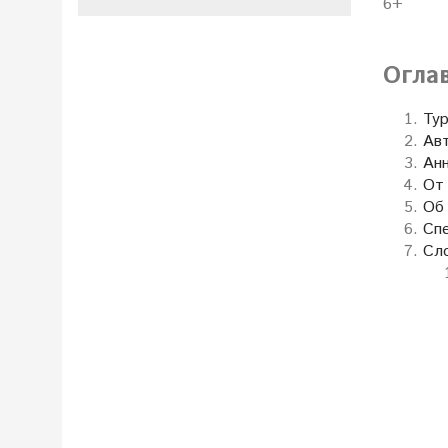
6+
Огла
Ту
Авт
Ан
От
Об
Сп
Сл