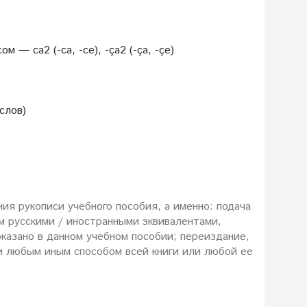
— ca2 (-ca, -ce), -ça2 (-ça, -çe)
слов)
ия рукописи учебного пособия, а именно: подача
м русскими / иностранными эквивалентами,
казано в данном учебном пособии; переиздание,
и любым иным способом всей книги или любой ее