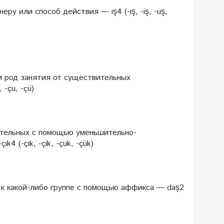
у или способ действия — ış4 (-ış, -iş, -uş,
 род занятия от существительных
, -çu, -çü)
ательных с помощью уменьшительно-
ık4 (-çık, -çik, -çuk, -çük)
 к какой-либо группе с помощью аффикса — daş2