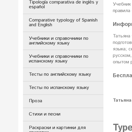
Tipología comparativa de inglés y
Учебник 
español
правила
Comparative typology of Spanish
Инфор
and English
Татьяна
Учебники и справочники по
подготов
английскому языку
языка; с
русском,
Учебники и справочники по
испанскому языку
опытом р
Тесты по английскому языку
Беспл
Тесты по испанскому языку
Татьяна
Проза
Стихи и песни
Тур
Раскраски и картинки для