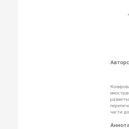
Авторс
Копирова
иностран
разметка
перепеч
части до
Аннот