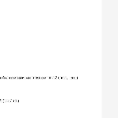
ействие или состояние -ma2 (-ma, -me)
(-ak/-ek)