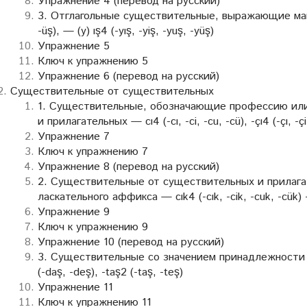
Упражнение 4 (перевод на русский)
3. Отглагольные существительные, выражающие манер
-üş), — (y) ış4 (-yış, -yiş, -yuş, -yüş)
Упражнение 5
Ключ к упражнению 5
Упражнение 6 (перевод на русский)
Существительные от существительных
1. Существительные, обозначающие профессию или
и прилагательных — cı4 (-cı, -ci, -cu, -cü), -çı4 (-çı, -çi
Упражнение 7
Ключ к упражнению 7
Упражнение 8 (перевод на русский)
2. Существительные от существительных и прилаг
ласкательного аффикса — cık4 (-cık, -cik, -cuk, -cük) -ç
Упражнение 9
Ключ к упражнению 9
Упражнение 10 (перевод на русский)
3. Существительные со значением принадлежности
(-daş, -deş), -taş2 (-taş, -teş)
Упражнение 11
Ключ к упражнению 11