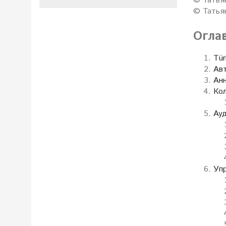
© Татья
© Татья
Огла
Tür
Авт
Ан
Кол
Ау
Упр