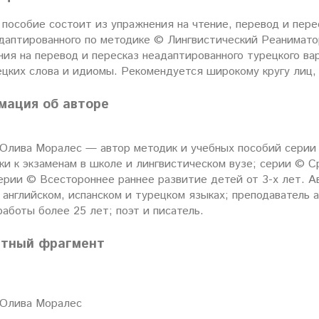
пособие состоит из упражнения на чтение, перевод и пере
даптированного по методике © Лингвистический Реаниматор,
ния на перевод и пересказ неадаптированного турецкого ва
цких слова и идиомы. Рекомендуется широкому кругу лиц,
мация об авторе
 Олива Моралес — автор методик и учебных пособий серии
ки к экзаменам в школе и лингвистическом вузе; серии © С
ерии © Всестороннее раннее развитие детей от 3-х лет. А
 английском, испанском и турецком языках; преподаватель а
аботы более 25 лет; поэт и писатель.
атный фрагмент
 Олива Моралес