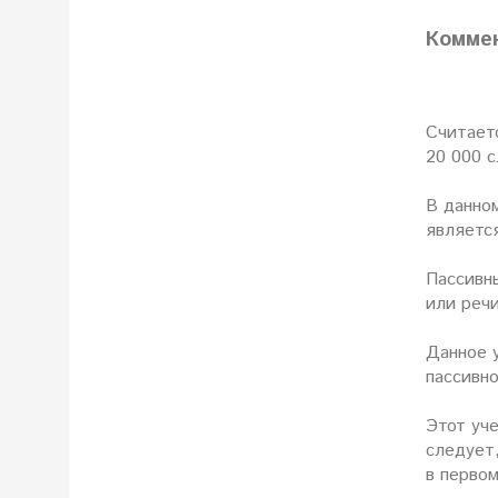
Комме
Считаетс
20 000 с
В данном
являетс
Пассивн
или речи
Данное 
пассивно
Этот уче
следует,
в первом