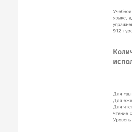
Учебное 
языке, а
упражне
912
туре
Коли
испо
Для «вы
Для еже
Для чте
Чтение 
Уровень