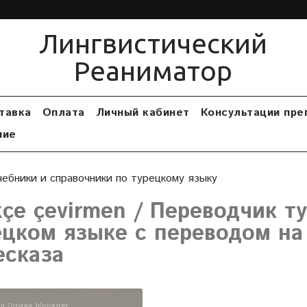
Лингвистический
Реаниматор
тавка
Оплата
Личный кабинет
Консультации пре
ние
чебники и справочники по турецкому языку
kçe çevirmen / Переводчик т
ецком языке с переводом на 
есказа