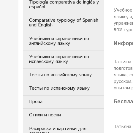
Tipología comparativa de inglés y
español
Учебное 
языке, а
Comparative typology of Spanish
упражне
and English
912
туре
Учебники и справочники по
Инфор
английскому языку
Учебники и справочники по
испанскому языку
Татьяна
подготов
Тесты по английскому языку
языка; с
русском,
опытом р
Тесты по испанскому языку
Беспл
Проза
Стихи и песни
Татьяна
Раскраски и картинки для