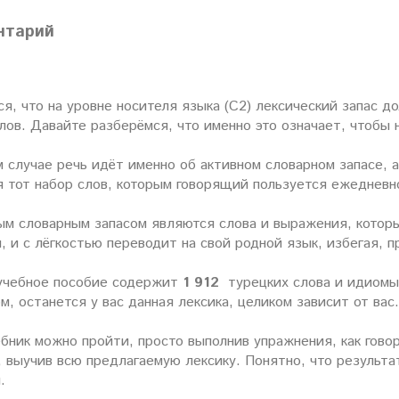
нтарий
я, что на уровне носителя языка (С2) лексический запас 
лов. Давайте разберёмся, что именно это означает, чтобы
 случае речь идёт именно об активном словарном запасе, 
я тот набор слов, которым говорящий пользуется ежедневн
ым словарным запасом являются слова и выражения, которые
, и с лёгкостью переводит на свой родной язык, избегая, п
учебное пособие содержит
1 912
турецких слова и идиомы.
м, останется у вас данная лексика, целиком зависит от вас.
бник можно пройти, просто выполнив упражнения, как говори
 выучив всю предлагаемую лексику. Понятно, что результа
.