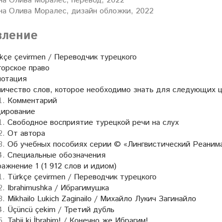
на Олива Моралес, перевод, 2022
на Олива Моралес, дизайн обложки, 2022
вление
kçe çevirmen / Переводчик турецкого
орское право
нотация
ичество слов, которое необходимо знать для следующих ц
Комментарий
дирование
Свободное восприятие турецкой речи на слух
От автора
Об учебных пособиях серии © «Лингвистический Реаним
Специальные обозначения
ажнение 1 (1 912 слов и идиом)
Türkçe çevirmen / Переводчик турецкого
Ibrahimushka / Ибрагимушка
Mikhailo Lukich Zaginailo / Михайло Лукич Загинайло
Üçüncü çekim / Третий дубль
Tabii ki İbrahim! / Конечно же Ибрагим!