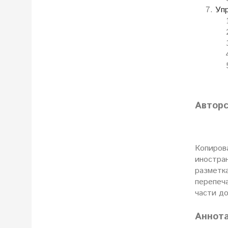
Упр
Авторс
Копирова
иностран
разметка
перепеч
части до
Аннот