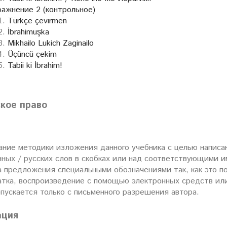
ажнение 2 (контрольное)
Türkçe çevırmen
İbrahimuşka
Mikhailo Lukich Zaginailo
Üçüncü çekim
Tabii ki İbrahim!
кое право
ние методики изложения данного учебника с целью написан
ных / русских слов в скобках или над соответствующими и
 предложения специальными обозначениями так, как это по
атка, воспроизведение с помощью электронных средств ил
пускается только с письменного разрешения автора.
ация