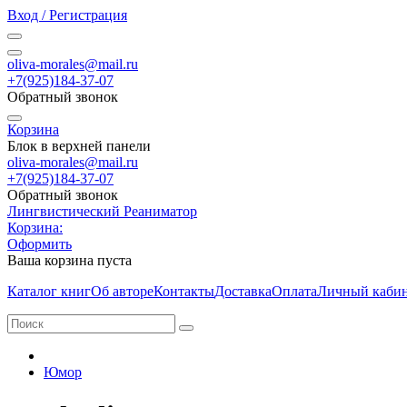
Вход / Регистрация
oliva-morales@mail.ru
+7(925)184-37-07
Обратный звонок
Корзина
Блок в верхней панели
oliva-morales@mail.ru
+7(925)184-37-07
Обратный звонок
Лингвистический Реаниматор
Корзина:
Оформить
Ваша корзина пуста
Каталог книг
Об авторе
Контакты
Доставка
Оплата
Личный каби
Юмор