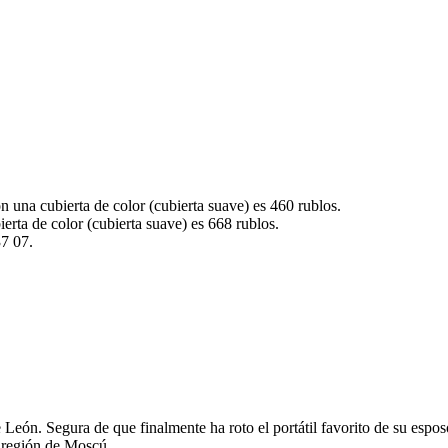
 una cubierta de color (cubierta suave) es
460
rublos.
erta de color (cubierta suave) es 668 rublos.
37 07.
de León. Segura de que finalmente ha roto el portátil favorito de su es
a región de Moscú.