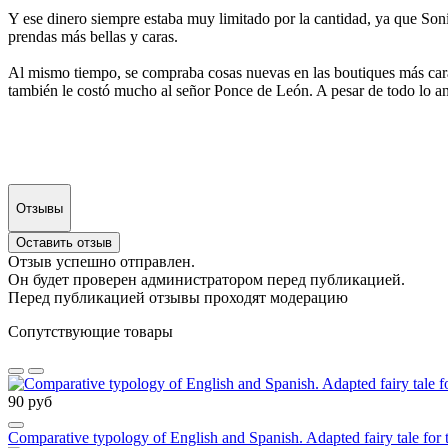
Y ese dinero siempre estaba muy limitado por la cantidad, ya que Soni
prendas más bellas y caras.
Al mismo tiempo, se compraba cosas nuevas en las boutiques más caras 
también le costó mucho al señor Ponce de León. A pesar de todo lo ante
Отзывы
Оставить отзыв
Отзыв успешно отправлен.
Он будет проверен администратором перед публикацией.
Перед публикацией отзывы проходят модерацию
Сопутствующие товары
90 руб
Comparative typology of English and Spanish. Adapted fairy tale for t