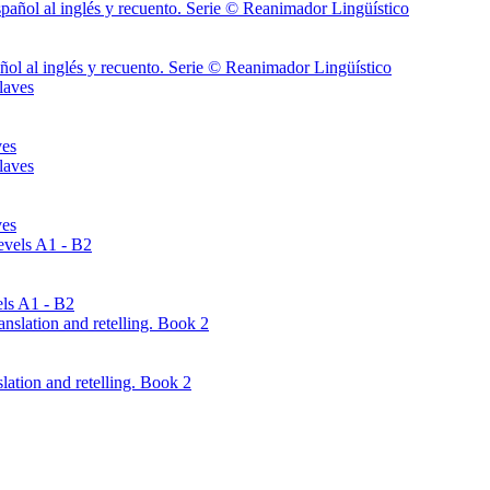
ñol al inglés y recuento. Serie © Reanimador Lingüístico
ves
ves
els A1 - B2
lation and retelling. Book 2