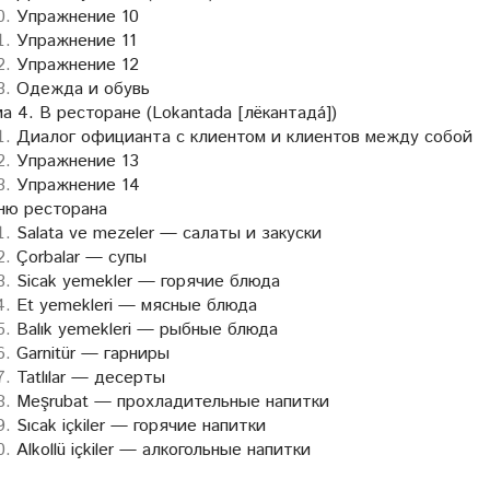
Упражнение 10
Упражнение 11
Упражнение 12
Одежда и обувь
а 4. В ресторане (Lokantada [лёкантадá])
Диалог официанта с клиентом и клиентов между собой
Упражнение 13
Упражнение 14
ню ресторана
Salata ve mezeler — салаты и закуски
Çorbalar — супы
Sicak yemekler — горячие блюда
Et yemekleri — мясные блюда
Balık yemekleri — рыбные блюда
Garnitür — гарниры
Tatlılar — десерты
Meşrubat — прохладительные напитки
Sıcak içkiler — горячие напитки
Alkollü içkiler — алкогольные напитки