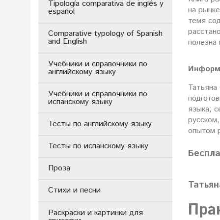
Tipología comparativa de inglés y
на рынке
español
темя со
расстано
Comparative typology of Spanish
and English
полезна
Учебники и справочники по
Информ
английскому языку
Татьяна
Учебники и справочники по
подготов
испанскому языку
языка; с
русском,
Тесты по английскому языку
опытом р
Тесты по испанскому языку
Беспл
Проза
Татьян
Стихи и песни
Пра
Раскраски и картинки для