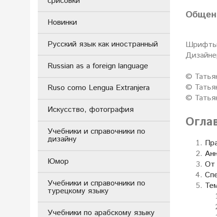
срисовки
Общени
Новинки
Русский язык как иностранный
Шрифты 
Дизайне
Russian as a foreign language
© Татья
© Татья
Ruso como Lengua Extranjera
© Татья
Искусство, фотография
Огла
Учебники и справочники по
дизайну
Пра
Ан
Юмор
От
Сп
Учебники и справочники по
Тем
турецкому языку
Учебники по арабскому языку