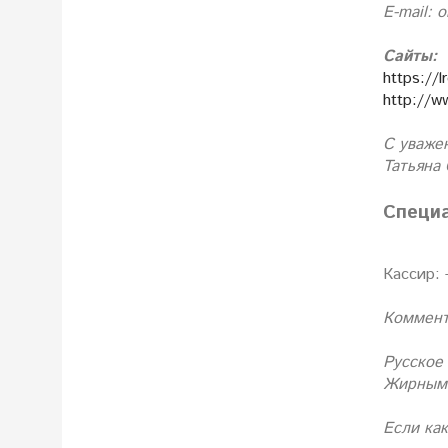
E-mail: 
Сайты:
https://lr
http://w
С уваже
Татьяна
Специа
Кассир:
Коммент
Русское
Жирным 
Если как