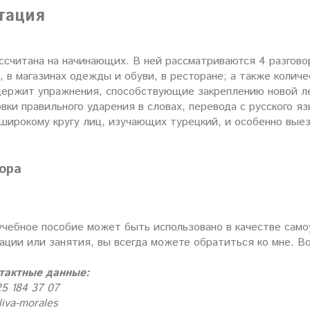
тация
ассчитана на начинающих. В ней рассматриваются 4 разгово
, в магазинах одежды и обуви, в ресторане; а также коли
держит упражнения, способствующие закреплению новой ле
вки правильного ударения в словах, перевода с русского яз
 широкому кругу лиц, изучающих турецкий, и особенно вы
ора
учебное пособие может быть использовано в качестве сам
ации или занятия, вы всегда можете обратиться ко мне. В
тактные данные:
25 184 37 07
liva-morales