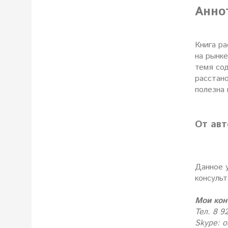
Анно
Книга р
на рынке
темя со
расстано
полезна
От авт
Данное 
консульт
Мои кон
Тел. 8 9
Skype: o