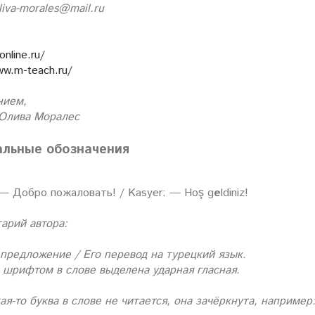
oliva-morales@mail.ru
online.ru/
ww.m-teach.ru/
нием,
 Олива Моралес
льные обозначения
 — Добро пожаловать! / Kasy
e
r: — Hoş g
e
ldiniz!
арий автора:
 предложение / Его перевод на турецкий язык.
шрифтом в слове выделена ударная гласная.
ая-то буква в слове не читается, она зачёркнута, например