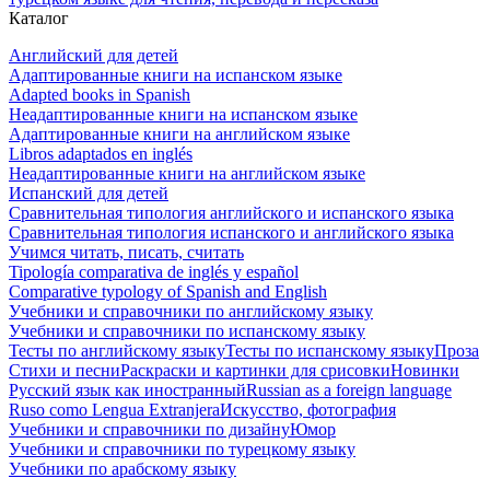
Каталог
Английский для детей
Адаптированные книги на испанском языке
Adapted books in Spanish
Неадаптированные книги на испанском языке
Адаптированные книги на английском языке
Libros adaptados en inglés
Неадаптированные книги на английском языке
Испанский для детей
Сравнительная типология английского и испанского языка
Сравнительная типология испанского и английского языка
Учимся читать, писать, считать
Tipología comparativa de inglés y español
Comparative typology of Spanish and English
Учебники и справочники по английскому языку
Учебники и справочники по испанскому языку
Тесты по английскому языку
Тесты по испанскому языку
Проза
Стихи и песни
Раскраски и картинки для срисовки
Новинки
Русский язык как иностранный
Russian as a foreign language
Ruso como Lengua Extranjera
Искусство, фотография
Учебники и справочники по дизайну
Юмор
Учебники и справочники по турецкому языку
Учебники по арабскому языку