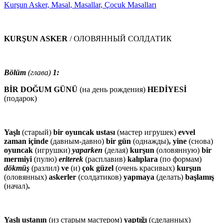
Kurşun Asker, Masal, Masallar, Çocuk Masalları
KURŞUN ASKER
/ ОЛОВЯННЫЙ СОЛДАТИК
Bölüm
(глава)
1:
BİR DOĞUM GÜNÜ
(на день рождения)
HEDİYESİ
(подарок)
Yaşlı
(старый)
bir oyuncak ustası
(мастер игрушек)
evvel
zaman
içinde
(давным-давно)
bir gün
(однажды)
, yine
(снова)
oyuncak
(игрушки)
yaparken
(делая)
kurşun
(оловянную)
bir
mermiyi
(пулю)
eriterek
(расплавив)
kalıplara
(по формам)
dökmüş
(разлил)
ve
(и)
çok güzel
(очень красивых)
kurşun
(оловянных)
askerler
(солдатиков)
yapmaya
(делать)
başlamış
(начал)
.
Yaşlı ustanın
(из старым мастером)
yaptığı
(сделанных)