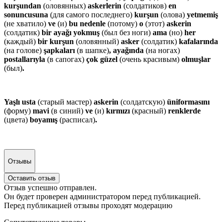
kurşundan
(оловянных)
askerlerin
(солдатиков)
en
sonuncusuna
(для самого последнего)
kurşun
(олова)
yetmemiş
(не хватило)
ve
(и)
bu nedenle
(потому)
o
(этот)
askerin
(солдатик)
bir ayağı yokmuş
(был без ноги)
ama
(но)
her
(каждый)
bir kurşun
(оловянный)
asker
(солдатик)
kafalarında
(на голове)
şapkaları
(в шапке)
, ayağında
(на ногах)
postallarıyla
(в сапогах)
çok güzel
(очень красивым)
olmuşlar
(был)
.
Yaşlı usta
(старый мастер)
askerin
(солдатскую)
üniformasını
(форму)
mavi
(в синий)
ve
(и)
kırmızı
(красный)
renklerde
(цвета)
boyamış
(расписал)
.
Отзывы
Оставить отзыв
Отзыв успешно отправлен.
Он будет проверен администратором перед публикацией.
Перед публикацией отзывы проходят модерацию