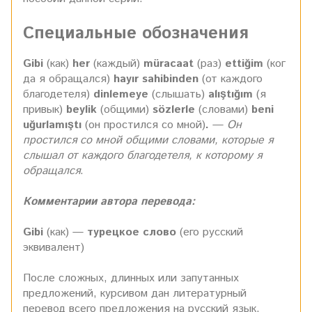
Специальные обозначения
Gibi
(как)
her
(каждый)
müracaat
(раз)
ettiğim
(ког
да я обращался)
hayır
sahibinden
(от каждого
благодетеля)
dinlemeye
(слышать)
alıştığım
(я
привык)
beylik
(общими)
sözlerle
(словами)
beni
uğurlamıştı
(он простился со мной)
.
—
Он
простился со мной общими словами, которые я
слышал от каждого благодетеля, к которому я
обращался
.
Комментарии автора перевода:
Gibi
(как) —
турецкое слово
(его русский
эквивалент)
После сложных, длинных или запутанных
предложений, курсивом дан литературный
перевод всего предложения на русский язык,