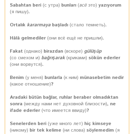
Sabahtan beri
(с утра)
bunları
(
всё
это)
yazıyorum
(я пишу)
.
Ortalık
kararmaya
başladı
(стало темнеть)
.
Hâlâ gelmediler
(они всё ещё не пришли)
.
Fakat
(однако)
birazdan
(вскоре)
gülüşüp
(со смехом и)
bağrışarak
(криками)
sökün ederler
(они ворвутся)
.
Benim
(у меня)
bunlarla
(к ним)
münasebetim nedir
(какое отношение)
?
Aradaki bütün bağlar, ruhlar beraber olmadıktan
sonra
(между нами нет духовной близости)
, ne
ifade ederler
(что имеется ввиду)
?
Senelerden beri
(уже много лет)
hiç kimseye
(никому)
bir tek kelime
(ни слова)
söylemedim
(я