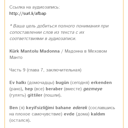
Ссылка на аудиозапись:
http://surl.li/afbap
* Ваша цель добиться полного понимания при
сопоставлении слов из текста с их
соответствиями в аудиозаписи.
Kürk Mantolu Madonna
/ Мадонна в Меховом
Манто
Часть 9 (глава 7, заключительная)
Ev halkı
(домочадцы)
bugün
(сегодня)
erkenden
(рано)
, hep
(все)
beraber
(вместе)
gezmeye
(гулять)
gittiler
(пошли)
.
Ben
(я)
keyifsizliğimi bahane
ederek
(сославшись
на плохое самочувствие)
evde
(дома)
kaldım
(остался)
.