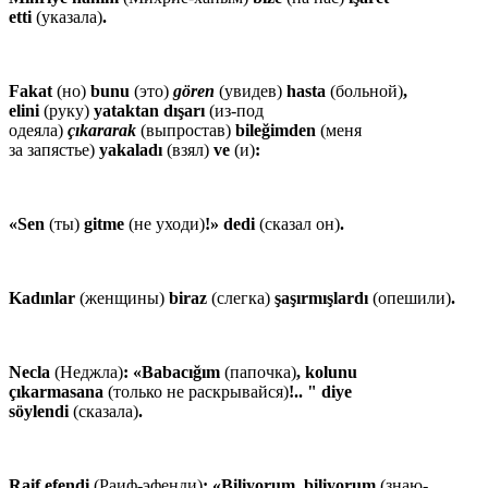
etti
(указала)
.
Fakat
(но)
bunu
(это)
gören
(увидев)
hasta
(больной)
,
elini
(руку)
yataktan dışarı
(из-под
одеяла)
çıkararak
(выпростав)
bileğimden
(меня
за запястье)
yakaladı
(взял)
ve
(и)
:
«Sen
(ты)
gitme
(не уходи)
!» dedi
(сказал он)
.
Kadınlar
(женщины)
biraz
(слегка)
şaşırmışlardı
(опешили)
.
Necla
(Неджла)
: «Babacığım
(папочка)
, kolunu
çıkarmasana
(только не раскрывайся)
!.. " diye
söylendi
(сказала)
.
Raif efendi
(Раиф-эфенди)
: «Biliyorum, biliyorum
(знаю-