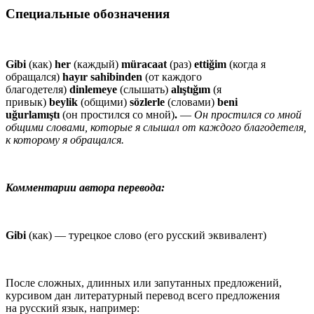
Специальные обозначения
Gibi
(как)
her
(каждый)
müracaat
(раз)
ettiğim
(когда я
обращался)
hayır
sahibinden
(от каждого
благодетеля)
dinlemeye
(слышать)
alıştığım
(я
привык)
beylik
(общими)
sözlerle
(словами)
beni
uğurlamıştı
(он простился со мной)
.
—
Он простился со мной
общими словами, которые я слышал от каждого благодетеля,
к которому я обращался
.
Комментарии автора перевода:
Gibi
(как) —
турецкое слово
(его русский эквивалент)
После сложных, длинных или запутанных предложений,
курсивом дан литературный перевод всего предложения
на русский язык, например: