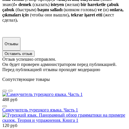
знаю)
!» demek
(сказать)
isteyen
(желая)
bir hareketle çabuk
çabuk
(быстрым)
başını salladı
(кивком головы)
ve
(и)
onlara,
çıkmaları
için
(чтобы они вышли)
, tekrar işaret etti
(жест
сделал)
.
Отзывы
Оставить отзыв
Отзыв успешно отправлен.
Он будет проверен администратором перед публикацией.
Перед публикацией отзывы проходят модерацию
Сопутствующие товары
488 руб
Самоучитель турецкого языка. Часть 1
120 руб