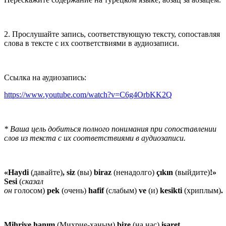
2. Прослушайте запись, соответствующую тексту, сопоставляя
слова в тексте с их соответствиями в аудиозаписи.
Ссылка на аудиозапись:
https://www.youtube.com/watch?v=C6g4OrbKK2Q
* Ваша цель добиться полного понимания при сопоставлении
слов из текста с их соответствиями в аудиозаписи.
«Haydi
(давайте)
, siz
(вы)
biraz
(ненадолго)
çıkın
(выйдите)
!»
Sesi
(
сказал
он
голосом)
pek
(очень)
hafif
(слабым)
ve
(и)
kesikti
(хриплым)
.
Mihriye hanım
(Михрие-ханым)
bize
(на нас)
işaret