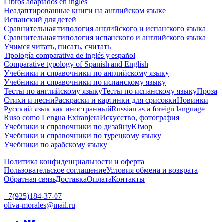
Libros adaptados en inglés
Неадаптированные книги на английском языке
Испанский для детей
Сравнительная типология английского и испанского языка
Сравнительная типология испанского и английского языка
Учимся читать, писать, считать
Tipología comparativa de inglés y español
Comparative typology of Spanish and English
Учебники и справочники по английскому языку
Учебники и справочники по испанскому языку
Тесты по английскому языку
Тесты по испанскому языку
Проза
Стихи и песни
Раскраски и картинки для срисовки
Новинки
Русский язык как иностранный
Russian as a foreign language
Ruso como Lengua Extranjera
Искусство, фотография
Учебники и справочники по дизайну
Юмор
Учебники и справочники по турецкому языку
Учебники по арабскому языку
Политика конфиденциальности и оферта
Пользовательское соглашение
Условия обмена и возврата
Обратная связь
Доставка
Оплата
Контакты
+7(925)184-37-07
oliva-morales@mail.ru