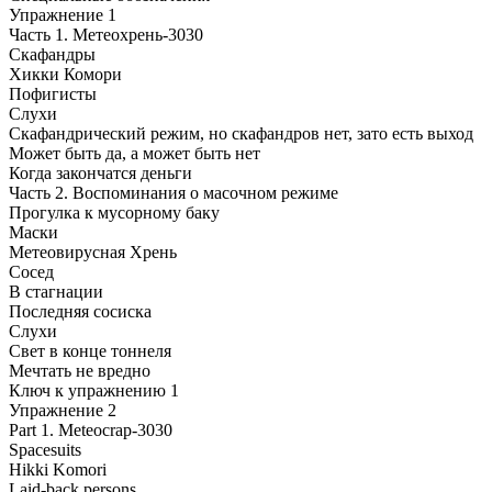
Упражнение 1
Часть 1. Метеохрень-3030
Скафандры
Хикки Комори
Пофигисты
Слухи
Скафандрический режим, но скафандров нет, зато есть выход
Может быть да, а может быть нет
Когда закончатся деньги
Часть 2. Воспоминания о масочном режиме
Прогулка к мусорному баку
Маски
Метеовирусная Хрень
Сосед
В стагнации
Последняя сосиска
Слухи
Свет в конце тоннеля
Мечтать не вредно
Ключ к упражнению 1
Упражнение 2
Part 1. Meteocrap-3030
Spacesuits
Hikki Komori
Laid-back persons