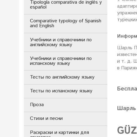
Tipología comparativa de inglés y
адаптиро
español
упражне
турецки
Comparative typology of Spanish
and English
Информ
Учебники и справочники по
английскому языку
Шарль П
известен
Учебники и справочники по
и т. д. 
испанскому языку
в Париже
Тесты по английскому языку
Беспл
Тесты по испанскому языку
Проза
Шарль
Стихи и песни
GÜZ
Раскраски и картинки для