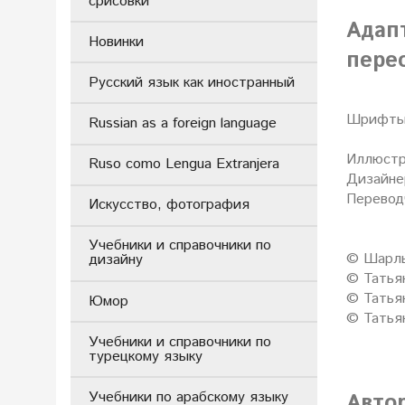
срисовки
Адап
Новинки
пере
Русский язык как иностранный
Шрифты 
Russian as a foreign language
Иллюстр
Ruso como Lengua Extranjera
Дизайне
Перевод
Искусство, фотография
Учебники и справочники по
© Шарль
дизайну
© Татья
© Татья
Юмор
© Татья
Учебники и справочники по
турецкому языку
Учебники по арабскому языку
Авто