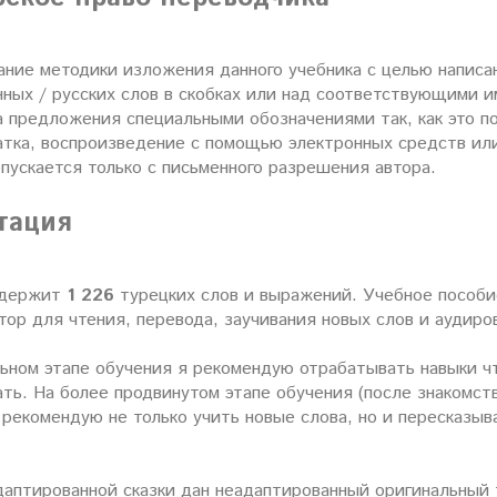
ние методики изложения данного учебника с целью написан
ных / русских слов в скобках или над соответствующими и
 предложения специальными обозначениями так, как это по
атка, воспроизведение с помощью электронных средств ил
пускается только с письменного разрешения автора.
тация
одержит
1 226
турецких слов и выражений. Учебное пособи
ор для чтения, перевода, заучивания новых слов и аудиро
ьном этапе обучения я рекомендую отрабатывать навыки чт
ать. На более продвинутом этапе обучения (после знакомст
 рекомендую не только учить новые слова, но и пересказыва
.
даптированной сказки дан неадаптированный оригинальный 