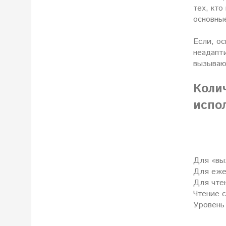
тех, кто
основны
Если, о
неадапти
вызываю
Коли
испо
Для «вы
Для еже
Для чте
Чтение 
Уровень