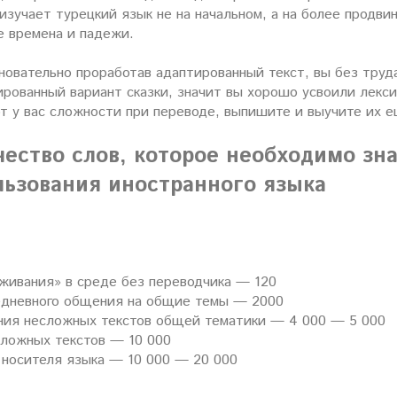
 изучает турецкий язык не на начальном, а на более продви
е времена и падежи.
сновательно проработав адаптированный текст, вы без труд
рованный вариант сказки, значит вы хорошо усвоили лексик
т у вас сложности при переводе, выпишите и выучите их е
чество слов, которое необходимо зн
льзования иностранного языка
живания» в среде без переводчика — 120
дневного общения на общие темы — 2000
ния несложных текстов общей тематики — 4 000 — 5 000
сложных текстов — 10 000
 носителя языка — 10 000 — 20 000