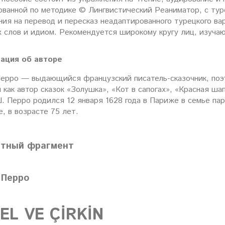
ванной по методике © Лингвистический Реаниматор, с туре
ния на перевод и пересказ неадаптированного турецкого в
х слов и идиом. Рекомендуется широкому кругу лиц, изуча
ация об авторе
ерро — выдающийся французский писатель-сказочник, поэт
 как автор сказок «Золушка», «Кот в сапогах», «Красная ш
Ш. Перро родился 12 января 1628 года в Париже в семье пар
, в возрасте 75 лет.
атный фрагмент
 Перро
EL VE ÇİRKİN