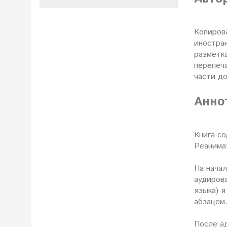
Копирова
иностран
разметка
перепеч
части до
Анно
Книга с
Реанимат
На начал
аудиров
языка) я
абзацем
После а