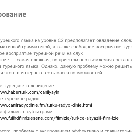
рование
урецкого языка на уровне С2 предполагает овладение слов
мативной грамматикой; а также свободное восприятие туре
ое восприятие турецкой речи на слух
ание — самая сложная, но при этом неотъемлемая составл
и турецкого языка. Однако, данную проблему можно решить
я этого в интернете есть масса возможностей.
е турецкое телевидение
www.haberturk.com/canliyayin
е турецкое радио
ww.canliradyodinle.fm/turku-radyo-dinle.html
е фильмы с субтитрами
ww.fullhdfilmizlesene.com/filmizle/turkce-altyazili-film-izle
этого, проблему с аудированием эффективно и сравнитель