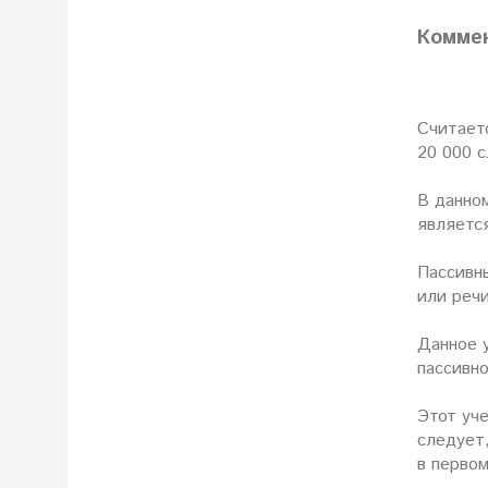
Комме
Считаетс
20 000 с
В данном
являетс
Пассивн
или речи
Данное 
пассивно
Этот уче
следует,
в первом