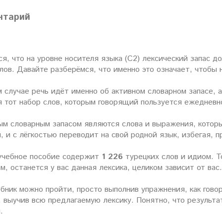
нтарий
я, что на уровне носителя языка (С2) лексический запас 
лов. Давайте разберёмся, что именно это означает, чтобы
 случае речь идёт именно об активном словарном запасе, 
я тот набор слов, которым говорящий пользуется ежедневн
ым словарным запасом являются слова и выражения, которые
, и с лёгкостью переводит на свой родной язык, избегая, п
учебное пособие содержит
1 226
турецких слов и идиом. Т
м, останется у вас данная лексика, целиком зависит от вас.
бник можно пройти, просто выполнив упражнения, как говори
 выучив всю предлагаемую лексику. Понятно, что результа
.