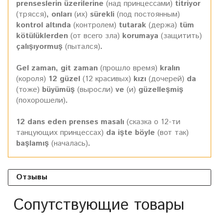
prenseslerin üzerilerine
(над принцессами)
titriyor
(трясся)
, onları
(их)
sürekli
(под постоянным)
kontrol altında
(контролем)
tutarak
(держа)
tüm
kötülüklerden
(от всего зла)
korumaya
(защитить)
çalışıyormuş
(пытался)
.
Gel zaman, git zaman
(прошло время)
kralın
(короля)
12 güzel
(12 красивых)
kızı
(дочерей)
da
(тоже)
büyümüş
(выросли)
ve
(и)
güzelleşmiş
(похорошели)
.
12 dans eden prenses masalı
(сказка о 12-ти
танцующих принцессах)
da işte böyle
(вот так)
başlamış
(началась)
.
Отзывы
Сопутствующие товары