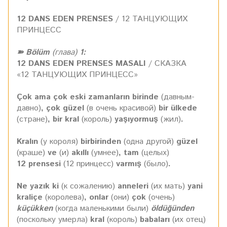
12 DANS EDEN PRENSES
/ 12 ТАНЦУЮЩИХ
ПРИНЦЕСС
➽ Bölüm
(глава)
1:
12 DANS EDEN PRENSES MASALI
/ СКАЗКА
«12 ТАНЦУЮЩИХ ПРИНЦЕСС»
Çok ama çok eski zamanların birinde
(давным-
давно)
, çok güzel
(в очень красивой)
bir ülkede
(стране)
, bir kral
(король)
yaşıyormuş
(жил)
.
Kralın
(у короля)
birbirinden
(одна другой)
güzel
(краше)
ve
(и)
akıllı
(умнее)
, tam
(целых)
12 prensesi
(12 принцесс)
varmış
(было)
.
Ne yazık ki
(к сожалению)
anneleri
(их мать)
yani
kraliçe
(королева)
, onlar
(они)
çok
(очень)
küçükken
(когда маленькими были)
öldüğünden
(поскольку умерла)
kral
(король)
babaları
(их отец)