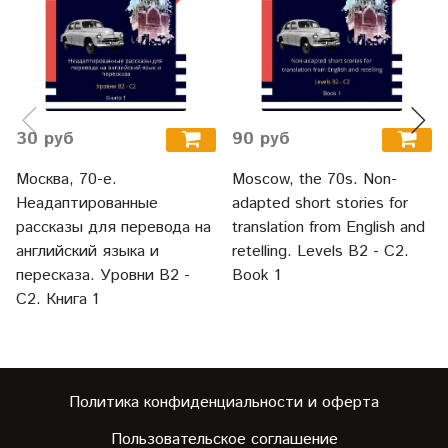
30 руб
90 руб
Москва, 70-е.
Moscow, the 70s. Non-
Неадаптированные
adapted short stories for
рассказы для перевода на
translation from English and
английский языка и
retelling. Levels B2 - C2.
пересказа. Уровни В2 -
Book 1
С2. Книга 1
Политика конфиденциальности и оферта
Пользовательское соглашение