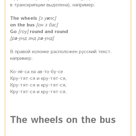
в транскрипции выделена), например:
The wheels
[з у
и
лс]
on the bus
[он з бас]
Go
[гоу]
round and round
[р
а
-унд энд р
а
-унд]
В правой колонке расположен русский текст.
например:
Ко-лё-са на ав-то-бу-се
Кру-тят-ся и кру-тят-ся,
Кру-тят-ся и кру-тят-ся,
Кру-тят-ся и кру-тят-ся.
The wheels on the bus