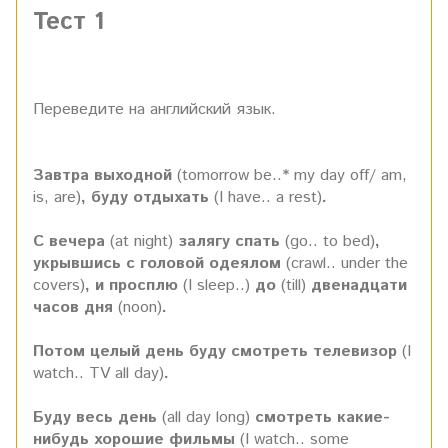
Тест 1
Переведите на английский язык.
Завтра выходной
(tomorrow be..* my day off/ am,
is, are)
, буду отдыхать
(I have.. a rest)
.
С вечера
(at night)
залягу спать
(go.. to bed)
,
укрывшись с головой одеялом
(crawl.. under the
covers)
, и просплю
(I sleep..)
до
(till)
двенадцати
часов дня
(noon)
.
Потом целый день буду смотреть телевизор
(I
watch.. TV all day)
.
Буду весь день
(all day long)
смотреть какие-
нибудь хорошие фильмы
(I watch.. some