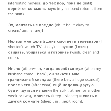
interesting movies)
до тех пор, пока не
(until)
вернётся со смены муж
(my husband return.. from
the shift)
.
Эх, мечтать не вредно
(oh, it be..* okay to
dream/ am, is, are)
!
Нельзя мне целый день смотреть телевизор
(I
shouldn’t watch TV all day)
— нужно
(I must)
стирать, убираться и готовить
(wash, clean and
cook)
.
Иначе
(otherwise)
, когда вернётся муж
(when my
husband come.. back)
, он закатит мне
грандиозный скандал
(there be.. a huge scandal)
,
после чего
(after what)
ещё неделю-другую
будет дуться на меня
(he sulk.. at me for another
week or two)
, молчать
(keep.. silence)
и спать в
другой комнате
(sleep.. in ...next room)
.