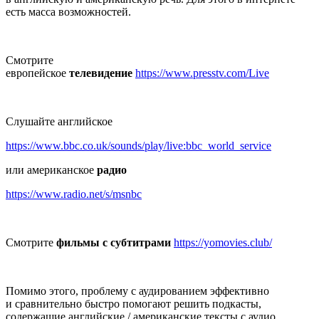
есть масса возможностей.
Смотрите
европейское
телевидение
https://www.presstv.com/Live
Слушайте английское
https://www.bbc.co.uk/sounds/play/live:bbc_world_service
или
американское
радио
https://www.radio.net/s/msnbc
Смотрите
фильмы
с субтитрами
https://yomovies.club/
Помимо этого, проблему с аудированием эффективно
и сравнительно быстро помогают решить подкасты,
содержащие английские / американские тексты с аудио