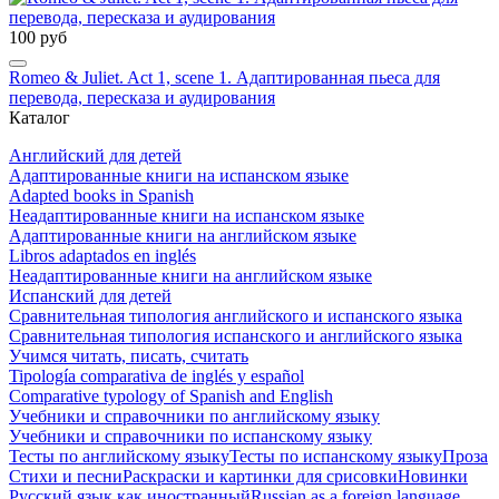
100 руб
Romeo & Juliet. Act 1, scene 1. Адаптированная пьеса для
перевода, пересказа и аудирования
Каталог
Английский для детей
Адаптированные книги на испанском языке
Adapted books in Spanish
Неадаптированные книги на испанском языке
Адаптированные книги на английском языке
Libros adaptados en inglés
Неадаптированные книги на английском языке
Испанский для детей
Сравнительная типология английского и испанского языка
Сравнительная типология испанского и английского языка
Учимся читать, писать, считать
Tipología comparativa de inglés y español
Comparative typology of Spanish and English
Учебники и справочники по английскому языку
Учебники и справочники по испанскому языку
Тесты по английскому языку
Тесты по испанскому языку
Проза
Стихи и песни
Раскраски и картинки для срисовки
Новинки
Русский язык как иностранный
Russian as a foreign language