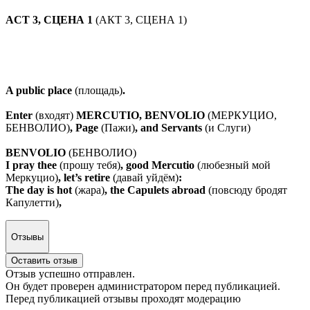
ACT 3, СЦЕНА 1
(АКТ 3, СЦЕНА 1)
A public place
(площадь)
.
Enter
(входят)
MERCUTIO, BENVOLIO
(МЕРКУЦИО,
БЕНВОЛИО)
, Page
(Пажи)
, and Servants
(и Слуги)
BENVOLIO
(БЕНВОЛИО)
I pray thee
(прошу тебя)
, good Mercutio
(любезный мой
Меркуцио)
, let’s retire
(давай уйдём)
:
The day is hot
(жара)
, the Capulets abroad
(повсюду бродят
Капулетти)
,
Отзывы
Оставить отзыв
Отзыв успешно отправлен.
Он будет проверен администратором перед публикацией.
Перед публикацией отзывы проходят модерацию