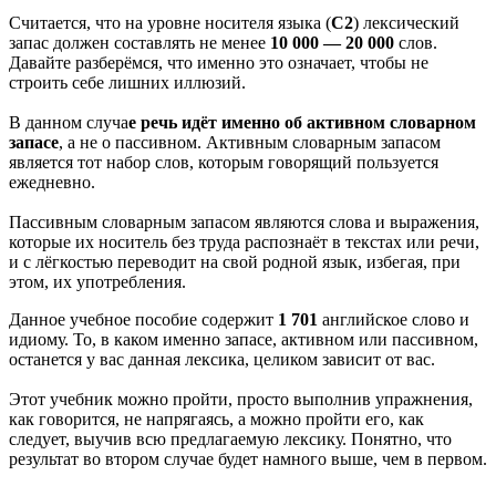
Считается, что на уровне носителя языка (
С2
) лексический
запас должен составлять не менее
10 000 — 20 000
слов.
Давайте разберёмся, что именно это означает, чтобы не
строить себе лишних иллюзий.
В данном случа
е речь идёт именно об активном словарном
запасе
, а не о пассивном. Активным словарным запасом
является тот набор слов, которым говорящий пользуется
ежедневно.
Пассивным словарным запасом являются слова и выражения,
которые их носитель без труда распознаёт в текстах или речи,
и с лёгкостью переводит на свой родной язык, избегая, при
этом, их употребления.
Данное учебное пособие содержит
1 701
английское слово и
идиому. То, в каком именно запасе, активном или пассивном,
останется у вас данная лексика, целиком зависит от вас.
Этот учебник можно пройти, просто выполнив упражнения,
как говорится, не напрягаясь, а можно пройти его, как
следует, выучив всю предлагаемую лексику. Понятно, что
результат во втором случае будет намного выше, чем в первом.