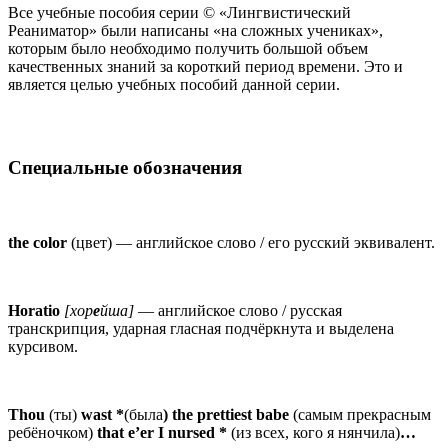
Все учебные пособия серии © «Лингвистический
Реаниматор» были написаны «на сложных учениках»,
которым было необходимо получить большой объем
качественных знаний за короткий период времени. Это и
является целью учебных пособий данной серии.
Специальные обозначения
the color
(цвет) — английское слово / его русский эквивалент.
Horatio
[хор
е
йша]
—
английское слово / русская
транскрипция, ударная гласная подчёркнута и выделена
курсивом.
Thou
(ты)
wast
*
(была
)
the prettiest babe
(самым прекрасным
ребёночком)
that e’er I nursed
*
(из всех, кого я нянчила)
…