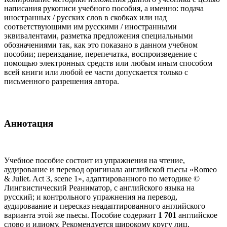
написания рукописи учебного пособия, а именно: подача
иностранных / русских слов в скобках или над
соответствующими им русскими / иностранными
эквивалентами, разметка предложения специальными
обозначениями так, как это показано в данном учебном
пособии; переиздание, перепечатка, воспроизведение с
помощью электронных средств или любым иным способом
всей книги или любой ее части допускается только с
письменного разрешения автора.
Аннотация
Учебное пособие состоит из упражнения на чтение,
аудирование и перевод оригинала английской пьесы «Romeo
& Juliet. Act 3, scene 1», адаптированного по методике ©
Лингвистический Реаниматор, с английского языка на
русский; и контрольного упражнения на перевод,
аудироваание и пересказ неадаптированного английского
варианта этой же пьесы. Пособие содержит
1 701
английское
слово и идиому. Рекомендуется широкому кругу лиц,