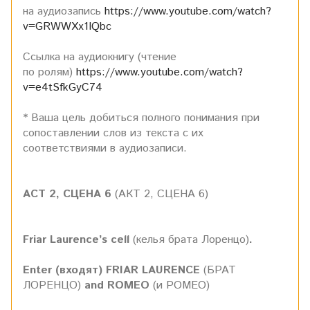
на аудиозапись
https://www.youtube.com/watch?
v=GRWWXx1IQbc
Ссылка на аудиокнигу (чтение
по ролям)
https://www.youtube.com/watch?
v=e4tSfkGyC74
* Ваша цель добиться полного понимания при
сопоставлении слов из текста с их
соответствиями в аудиозаписи.
ACT 2, СЦЕНА 6
(АКТ 2, СЦЕНА 6)
Friar Laurence’s cell
(келья брата Лоренцо)
.
Enter (входят) FRIAR LAURENCE
(БРАТ
ЛОРЕНЦО)
and ROMEO
(и РОМЕО)