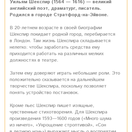
Уильям Шекспир (1564 — 1616) — великий
английский поэт, драматург, писатель.
Родился в городе Стратфорд-на-Эйвоне.
В 20-летнем возрасте в своей биографии
Шекспир покидает родной город, перебирается
в Лондон. Там жизнь Шекспира складывается
нелегко: чтобы заработать средства ему
приходится работать на различных мелких
должностях в театре.
Затем ему доверяют играть небольшие роли. Это
положительно сказывается на дальнейшем
творчестве Шекспира, поскольку позволяет
понять устройство постановок.
Кроме пьес Шекспир пишет изящные,
чувственные стихотворения. Для Шекспира
произведения 1593—1600 годов («Много шума
из ничего», «Укрощение строптивой», «Сон
в летнюю ночь») выражают мысль о восприятии