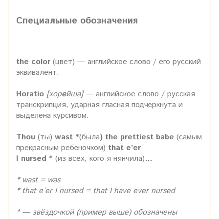
Специальные обозначения
the color
(цвет) — английское слово / его русский
эквивалент.
Horatio
[хор
е
йша]
—
английское слово / русская
транскрипция, ударная гласная подчёркнута и
выделена курсивом.
Thou
(ты)
wast
*
(была
)
the prettiest babe
(самым
прекрасным ребёночком)
that e’er
I nursed
*
(из всех, кого я нянчила)
…
* wast = was
* that e’er I nursed = that I have ever nursed
* — звёздочкой (пример выше) обозначены