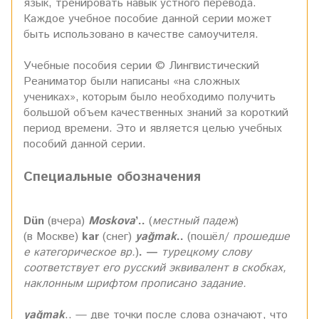
язык, тренировать навык устного перевода.
Каждое учебное пособие данной серии может
быть использовано в качестве самоучителя.
Учебные пособия серии © Лингвистический
Реаниматор были написаны «на сложных
учениках», которым было необходимо получить
большой объем качественных знаний за короткий
период времени. Это и является целью учебных
пособий данной серии.
Специальные обозначения
Dün
(вчера)
Moskova
’..
(
местный падеж
)
(в Москве)
kar
(снег)
yağmak
..
(пошёл/
прошедше
е категорическое вр.
)
. —
турецкому слову
соответствует его русский эквивалент в скобках,
наклонным шрифтом прописано задание.
yağmak
.. — две точки после слова означают, что