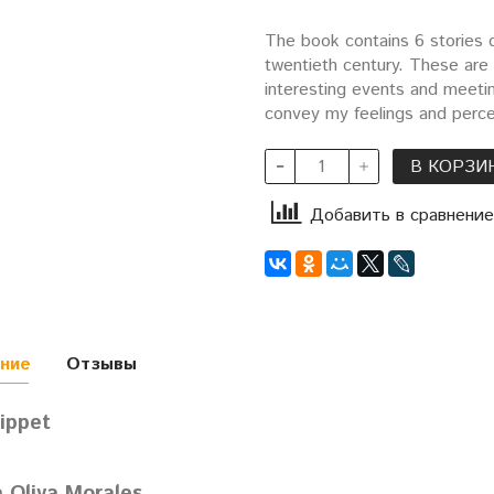
The book contains 6 stories d
twentieth century. These are
interesting events and meetin
convey my feelings and perce
В КОРЗИ
Добавить в сравнение
ние
Отзывы
ippet
 Oliva Morales