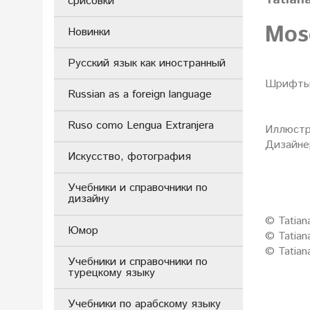
срисовки
Mosc
Новинки
Русский язык как иностранный
Шрифты 
Russian as a foreign language
Ruso como Lengua Extranjera
Иллюстра
Дизайнер
Искусство, фотография
Учебники и справочники по
дизайну
© Tatian
Юмор
© Tatian
© Tatian
Учебники и справочники по
турецкому языку
Учебники по арабскому языку