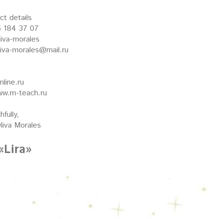
t details
5 184 37 07
liva-morales
liva-morales@mail.ru
nline.ru
ww.m-teach.ru
hfully,
liva Morales
«Lira»