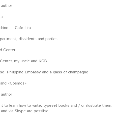
 author
a»
hine — Cafe Lira
partment, dissidents and parties
nd Center
 Center, my uncle and KGB
se, Philippine Embassy and a glass of champagne
 and «Cosmos»
 author
nt to learn how to write, typeset books and / or illustrate the
 and via Skype are possible.