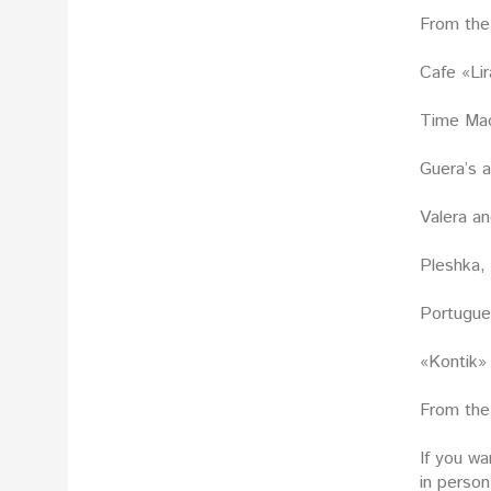
From the
Cafe «Lir
Time Mac
Guera’s a
Valera a
Pleshka,
Portugue
«Kontik»
From the
If you wa
in person