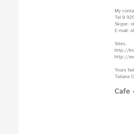
My contac
Tel 8 92
Skype: o
E-mail: o
Sites:
http://lro
http://w
Yours fait
Tatiana O
Cafe 