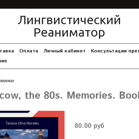
Лингвистический
Реаниматор
тавка
Оплата
Личный кабинет
Консультации пре
ние
овинки
ow, the 80s. Memories. Book
80.00 руб