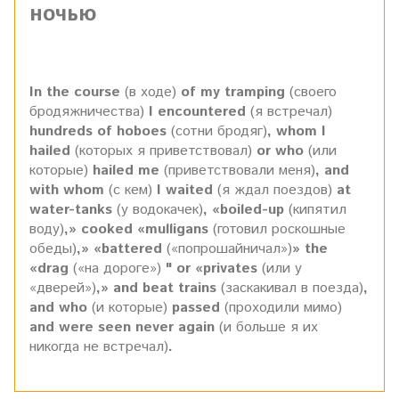
ночью
In the course
(в ходе)
of my tramping
(своего
бродяжничества)
I encountered
(я встречал)
hundreds of hoboes
(сотни бродяг)
, whom I
hailed
(которых я приветствовал)
or who
(или
которые)
hailed me
(приветствовали меня)
, and
with whom
(с кем)
I waited
(я ждал поездов)
at
water-tanks
(у водокачек)
, «boiled-up
(кипятил
воду)
,» cooked «mulligans
(готовил роскошные
обеды)
,» «battered
(«попрошайничал»)
» the
«drag
(«на дороге»)
" or «privates
(или у
«дверей»)
,» and beat trains
(заскакивал в поезда)
,
and who
(и которые)
passed
(проходили мимо)
and were seen never again
(и больше я их
никогда не встречал)
.