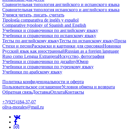
Сравнительная типология английского и испанского языка
Сравнительная типология испанского и английского языка
Учимся читать, писать, считать
Tipología comparativa de inglés y español
Comparative typology of Spanish and English
Учебники и справочники по английскому языку
Учебники и справочники по испанскому языку
Тесты по английскому языку
Тесты по испанскому языку
Проза
Стихи и песни
Раскраски и картинки для срисовки
Новинки
Русский язык как иностранный
Russian as a foreign language
Ruso como Lengua Extranjera
Искусство, фотография
Учебники и справочники по дизайну
Юмор
Учебники и справочники по турецкому языку
Учебники по арабскому языку
Политика конфиденциальности и оферта
Пользовательское соглашение
Условия обмена и возврата
Обратная связь
Доставка
Оплата
Контакты
+7(925)184-37-07
oliva-morales@mail.ru