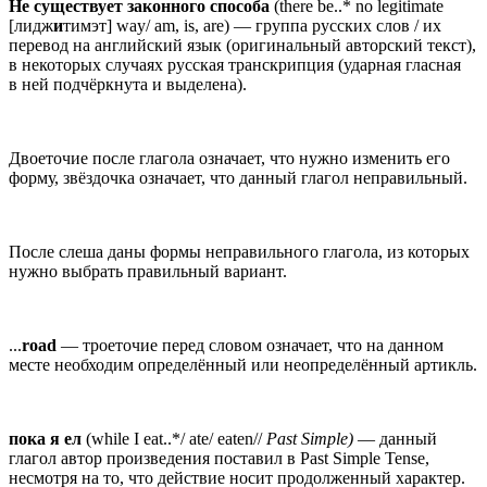
Не существует законного способа
(there be..* no legitimate
[лидж
и
тимэт] way/ am, is, are) — группа русских слов / их
перевод на английский язык (оригинальный авторский текст),
в некоторых случаях русская транскрипция (ударная гласная
в ней подчёркнута и выделена).
Двоеточие после глагола означает, что нужно изменить его
форму, звёздочка означает, что данный глагол неправильный.
После слеша даны формы неправильного глагола, из которых
нужно выбрать правильный вариант.
...
road
— троеточие перед словом означает, что на данном
месте необходим определённый или неопределённый артикль.
пока я ел
(while I eat..*/ ate/ eaten//
Past Simple
)
— данный
глагол автор произведения поставил в Past Simple Tense,
несмотря на то, что действие носит продолженный характер.