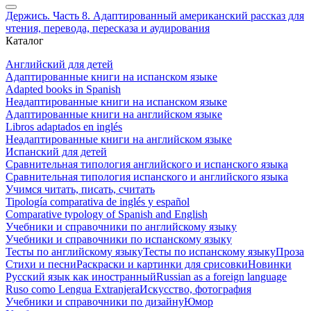
Держись. Часть 8. Адаптированный американский рассказ для
чтения, перевода, пересказа и аудирования
Каталог
Английский для детей
Адаптированные книги на испанском языке
Adapted books in Spanish
Неадаптированные книги на испанском языке
Адаптированные книги на английском языке
Libros adaptados en inglés
Неадаптированные книги на английском языке
Испанский для детей
Сравнительная типология английского и испанского языка
Сравнительная типология испанского и английского языка
Учимся читать, писать, считать
Tipología comparativa de inglés y español
Comparative typology of Spanish and English
Учебники и справочники по английскому языку
Учебники и справочники по испанскому языку
Тесты по английскому языку
Тесты по испанскому языку
Проза
Стихи и песни
Раскраски и картинки для срисовки
Новинки
Русский язык как иностранный
Russian as a foreign language
Ruso como Lengua Extranjera
Искусство, фотография
Учебники и справочники по дизайну
Юмор