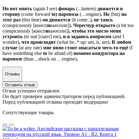
Но вот опять
(again I see)
фонарь
(...lantern)
движется в
сторону
(come forward
to) паровоза
(…engine)
. Но
(but)
на
этот раз
(this time)
он движется
(it come..)
, не таясь
(conspicuously [консп
и
кьюэзли])
. Чересчур открыто
(a bit too
conspicuously [консп
и
кьюезли])
, чтобы это могло меня
устроить
(to suit [сьют] me)
, и я задаюсь вопросом
(and I
wonder)
, что происходит
(what be..* up/ am, is, are)
. В любом
случае
(at any rate)
мне явно стоит опасаться чего-то ещё
(I
have something else
to
be afraid of)
помимо кондуктора на
паровозе
(than ...shack on …engine)
.
Отзывы
Оставить отзыв
Отзыв успешно отправлен.
Он будет проверен администратором перед публикацией.
Перед публикацией отзывы проходят модерацию
Сопутствующие товары