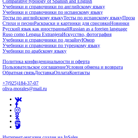
Comparative typology of Spanish and English
Учебники и справочники по английскому языку
Учебники и справочники по испанскому языку
Тесты по английскому языку
Тесты по испанскому языку
Проза
Стихи и песни
Раскраски и картинки для срисовки
Новинки
Русский язык как иностранный
Russian as a foreign language
Ruso como Lengua Extranjera
Искусство, фотография
Учебники и справочники по дизайну
Юмор
Учебники и справочники по турецкому языку
Учебники по арабскому языку
Политика конфиденциальности и оферта
Пользовательское соглашение
Условия обмена и возврата
Обратная связь
Доставка
Оплата
Контакты
+7(925)184-37-07
oliva-morales@mail.ru
Интернет-магазин создан на InSales