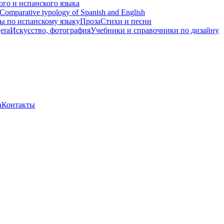
ого и испанского языка
Comparative typology of Spanish and English
ы по испанскому языку
Проза
Стихи и песни
era
Искусство, фотография
Учебники и справочники по дизайну
а
Контакты