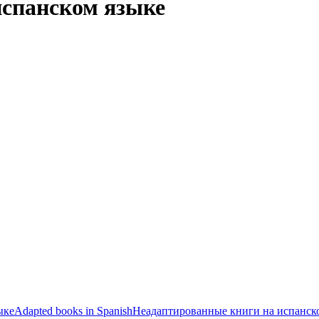
испанском языке
ыке
Adapted books in Spanish
Неадаптированные книги на испанск