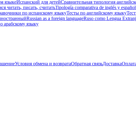
м языке
Испанский для детей
Сравнительная типология английск
ся читать, писать, считать
Tipología comparativa de inglés y español
равочники по испанскому языку
Тесты по английскому языку
Тест
 иностранный
Russian as a foreign language
Ruso como Lengua Extranj
о арабскому языку
лашение
Условия обмена и возврата
Обратная связь
Доставка
Оплат