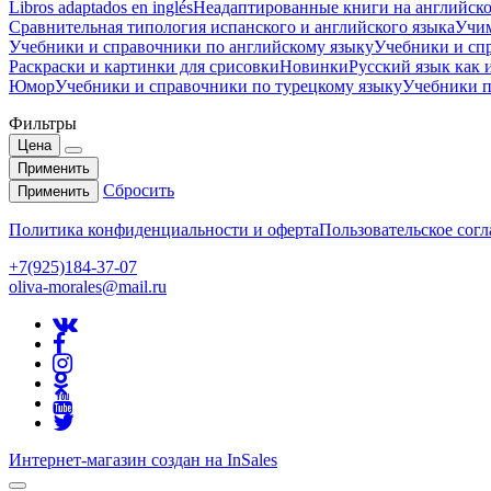
Libros adaptados en inglés
Неадаптированные книги на английско
Сравнительная типология испанского и английского языка
Учим
Учебники и справочники по английскому языку
Учебники и сп
Раскраски и картинки для срисовки
Новинки
Русский язык как
Юмор
Учебники и справочники по турецкому языку
Учебники п
Фильтры
Цена
Применить
Сбросить
Применить
Политика конфиденциальности и оферта
Пользовательское сог
+7(925)184-37-07
oliva-morales@mail.ru
Интернет-магазин создан на InSales